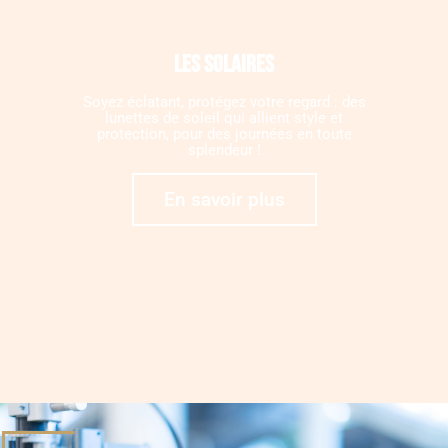
Les solaires
Soyez éclatant, protégez votre regard : des
lunettes de soleil qui allient style et
protection, pour des journées en toute
splendeur !
En savoir plus